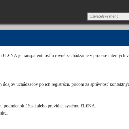
 €L€NA je transparentnosť a rovné zachádzanie v procese interných v
ch údajov uchádzačov po ich registrácii, pričom za správnosť kontaktn
í podmienok účasti alebo pravidiel systému €L€NA.
nsku.