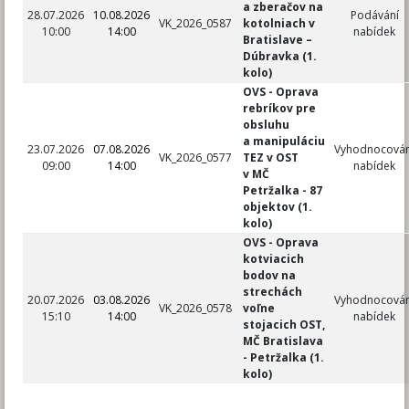
a zberačov na
28.07.2026
10.08.2026
Podávání
VK_2026_0587
kotolniach v
10:00
14:00
nabídek
Bratislave –
Dúbravka (1.
kolo)
OVS - Oprava
rebríkov pre
obsluhu
a manipuláciu
23.07.2026
07.08.2026
Vyhodnocován
VK_2026_0577
TEZ v OST
09:00
14:00
nabídek
v MČ
Petržalka - 87
objektov (1.
kolo)
OVS - Oprava
kotviacich
bodov na
strechách
20.07.2026
03.08.2026
Vyhodnocován
VK_2026_0578
voľne
15:10
14:00
nabídek
stojacich OST,
MČ Bratislava
- Petržalka (1.
kolo)